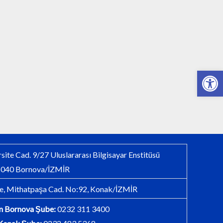
Open 
site Cad. 9/27 Uluslararası Bilgisayar Enstitüsü
 35040 Bornova/İZMİR
e, Mithatpaşa Cad. No:92, Konak/İZMİR
in Bornova Şube:
0232 311 3400