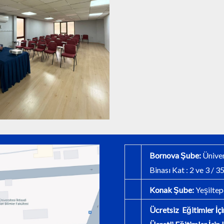
Bornova Şube:
Üniver
Binası Kat : 2 ve 3 /
Konak Şube:
Yeşiltep
Ücretsiz Eğitimler İç