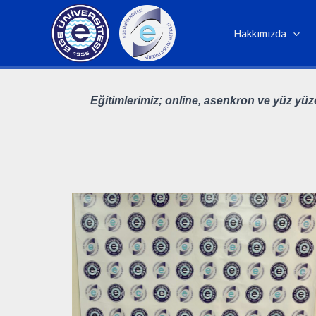
İçeriğe
atla
Hakkımızda
Eğitimlerimiz; online, asenkron ve yüz yüz